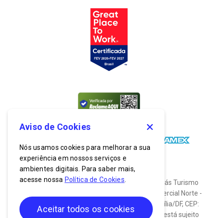
Aviso de Cookies
Nós usamos cookies para melhorar a sua
experiência em nossos serviços e
ambientes digitais. Para saber mais,
acesse nossa
Política de Cookies
.
© 2026. Todos os direitos reservados. Bancorbrás Turismo
S.A. CNPJ: 03.635.174/0001-19. End: Setor Comercial Norte -
SCN, Quadra 2, Bloco C, Nº 900, Asa Norte, Brasília/DF, CEP:
Aceitar todos os cookies
70.712-030. O uso do site do Clube Bancorbrás está sujeito