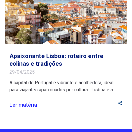
Apaixonante Lisboa: roteiro entre
colinas e tradições
29/04/2025
A capital de Portugal é vibrante e acolhedora, ideal
para viajantes apaixonados por cultura Lisboa é a
junção perfeita entre cor, história e beleza! Suas ruas
extensas, repletas de prédios históricos, conectam
Ler matéria
residências, restaurantes, lojas e pontos turísticos em
um só destino. Para os brasileiros, a capital de
Portugal é convidativa devido à facilidade […]