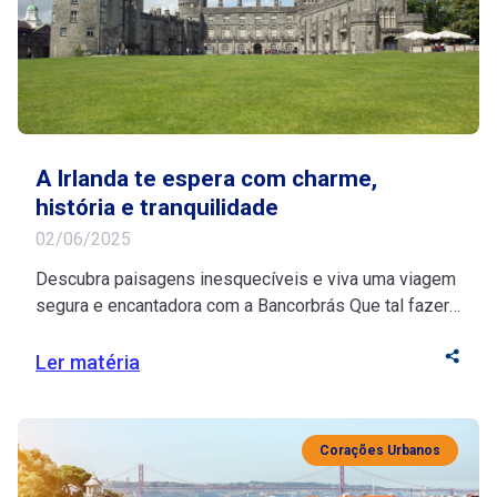
A Irlanda te espera com charme,
história e tranquilidade
02/06/2025
Descubra paisagens inesquecíveis e viva uma viagem
segura e encantadora com a Bancorbrás Que tal fazer
uma pausa merecida e descobrir os encantos da
Irlanda com tranquilidade e inspiração? Se você está
Ler matéria
na melhor idade, esse destino histórico vai te encantar
com seu riquíssimo turismo cultural e suas paisagens
deslumbrantes. Fonte de inspiração para artistas, […]
Corações Urbanos