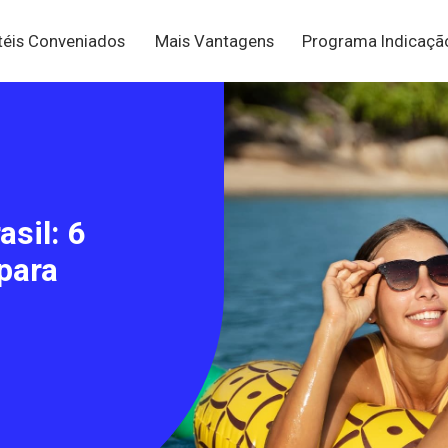
téis Conveniados
Mais Vantagens
Programa Indicaç
sil: 6
para