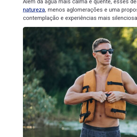
Além da água mais calma e quente, esses d
natureza
, menos aglomerações e uma propos
contemplação e experiências mais silenciosa