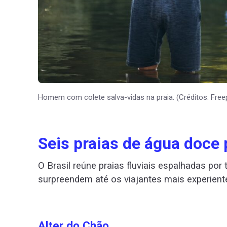
Homem com colete salva-vidas na praia. (Créditos: Freep
Seis praias de água doce 
O Brasil reúne praias fluviais espalhadas po
surpreendem até os viajantes mais experien
Alter do Chão