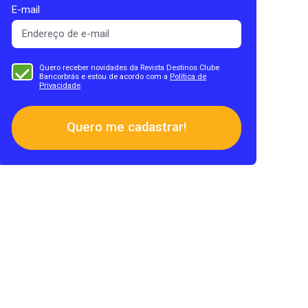
E-mail
Quero receber novidades da Revista Destinos Clube
Bancorbrás e estou de acordo com a
Política de
Privacidade
.
Quero me cadastrar!