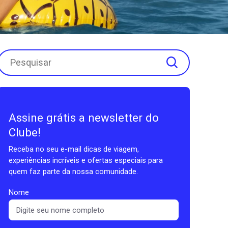
Assine grátis a newsletter do
Clube!
Receba no seu e-mail dicas de viagem,
experiências incríveis e ofertas especiais para
quem faz parte da nossa comunidade.
Nome