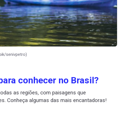
ik/senivpetro)
para conhecer no Brasil?
r todas as regiões, com paisagens que
tes. Conheça algumas das mais encantadoras!