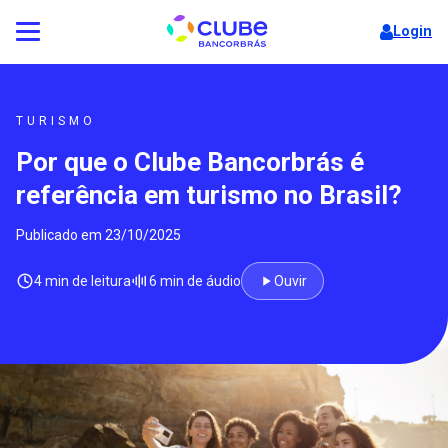
Login
TURISMO
Por que o Clube Bancorbrás é
referência em turismo no Brasil?
Publicado em 23/10/2025
4 min de leitura
6 min de áudio
Ouvir