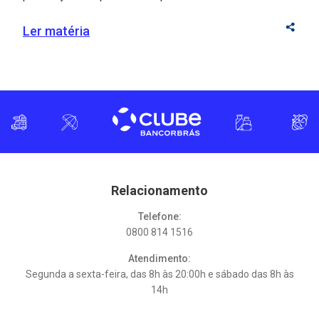
junção perfeita entre cor, história e beleza! Suas ruas
extensas, repletas de prédios históricos, conectam
Ler matéria
residências, restaurantes, lojas e pontos turísticos em
um só destino. Para os brasileiros, a capital de
Portugal é convidativa devido à facilidade […]
Relacionamento
Telefone:
0800 814 1516
Atendimento:
Segunda a sexta-feira, das 8h às 20:00h e sábado das 8h às
14h