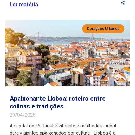
Irlanda com tranquilidade e inspiração? Se você está
Ler matéria
na melhor idade, esse destino histórico vai te encantar
com seu riquíssimo turismo cultural e suas paisagens
deslumbrantes. Fonte de inspiração para artistas, […]
Corações Urbanos
Apaixonante Lisboa: roteiro entre
colinas e tradições
29/04/2025
A capital de Portugal é vibrante e acolhedora, ideal
para viajantes apaixonados por cultura Lisboa é a