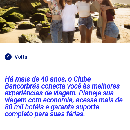
Voltar
Há mais de 40 anos, o Clube
Bancorbrás conecta você às melhores
experiências de viagem. Planeje sua
viagem com economia, acesse mais de
80 mil hotéis e garanta suporte
completo para suas férias.