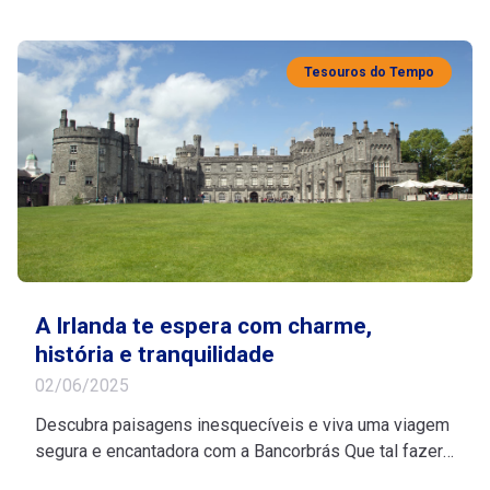
localizada entre a Argentina e o Chile, sendo conhecida
por ser predominantemente fria e com bastante
umidade. Porém, muitas pessoas ainda não conhecem
Tesouros do Tempo
[…]
A Irlanda te espera com charme,
história e tranquilidade
02/06/2025
Descubra paisagens inesquecíveis e viva uma viagem
segura e encantadora com a Bancorbrás Que tal fazer
uma pausa merecida e descobrir os encantos da