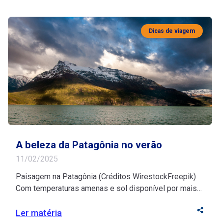
Dicas de viagem
A beleza da Patagônia no verão
11/02/2025
Paisagem na Patagônia (Créditos WirestockFreepik)
Com temperaturas amenas e sol disponível por mais
horas, a região é riquíssima em atividades ao ar livre e
lagoas cristalinas A Patagônia fica na região
Ler matéria