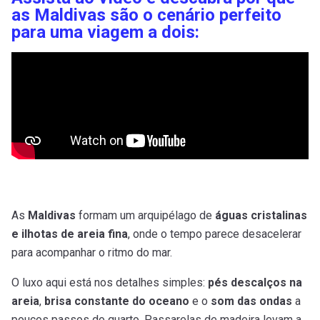
as Maldivas são o cenário perfeito
para uma viagem a dois:
As
Maldivas
formam um arquipélago de
águas cristalinas
e ilhotas de areia fina
, onde o tempo parece desacelerar
para acompanhar o ritmo do mar.
O luxo aqui está nos detalhes simples:
pés descalços na
areia
,
brisa constante do oceano
e o
som das ondas
a
poucos passos do quarto. Passarelas de madeira levam a