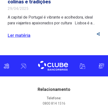
colinas e tradições
29/04/2025
A capital de Portugal é vibrante e acolhedora, ideal
para viajantes apaixonados por cultura Lisboa é a
junção perfeita entre cor, história e beleza! Suas ruas
extensas, repletas de prédios históricos, conectam
Ler matéria
residências, restaurantes, lojas e pontos turísticos em
um só destino. Para os brasileiros, a capital de
Portugal é convidativa devido à facilidade […]
Relacionamento
Telefone:
0800 814 1516