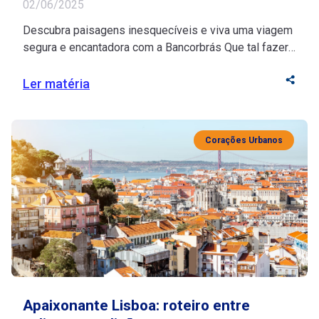
02/06/2025
Descubra paisagens inesquecíveis e viva uma viagem
segura e encantadora com a Bancorbrás Que tal fazer
uma pausa merecida e descobrir os encantos da
Irlanda com tranquilidade e inspiração? Se você está
Ler matéria
na melhor idade, esse destino histórico vai te encantar
com seu riquíssimo turismo cultural e suas paisagens
deslumbrantes. Fonte de inspiração para artistas, […]
Corações Urbanos
Apaixonante Lisboa: roteiro entre