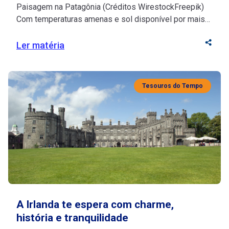
Paisagem na Patagônia (Créditos WirestockFreepik)
Com temperaturas amenas e sol disponível por mais
horas, a região é riquíssima em atividades ao ar livre e
lagoas cristalinas A Patagônia fica na região
Ler matéria
localizada entre a Argentina e o Chile, sendo conhecida
por ser predominantemente fria e com bastante
umidade. Porém, muitas pessoas ainda não conhecem
Tesouros do Tempo
[…]
A Irlanda te espera com charme,
história e tranquilidade