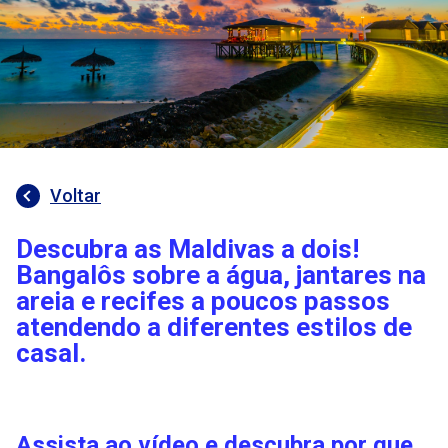
Voltar
Descubra as Maldivas a dois!
Bangalôs sobre a água, jantares na
areia e recifes a poucos passos
atendendo a diferentes estilos de
casal.
Assista ao vídeo e descubra por que