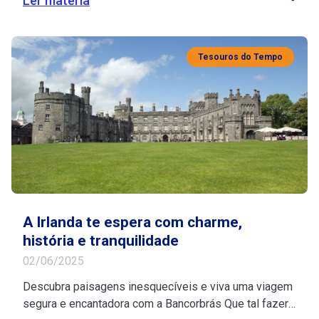
Ler matéria
localizada entre a Argentina e o Chile, sendo conhecida
por ser predominantemente fria e com bastante
umidade. Porém, muitas pessoas ainda não conhecem
Tesouros do Tempo
[…]
A Irlanda te espera com charme,
história e tranquilidade
02/06/2025
Descubra paisagens inesquecíveis e viva uma viagem
segura e encantadora com a Bancorbrás Que tal fazer