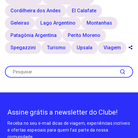
Cordilheira dos Andes
El Calafate
Geleiras
Lago Argentino
Montanhas
Patagônia Argentina
Perito Moreno
Spegazzini
Turismo
Upsala
Viagem
Assine grátis a newsletter do Clube!
Receba no seu e-mail dicas de viagem, experiências incríveis
e ofertas especiais para quem faz parte da nossa
comunidade.