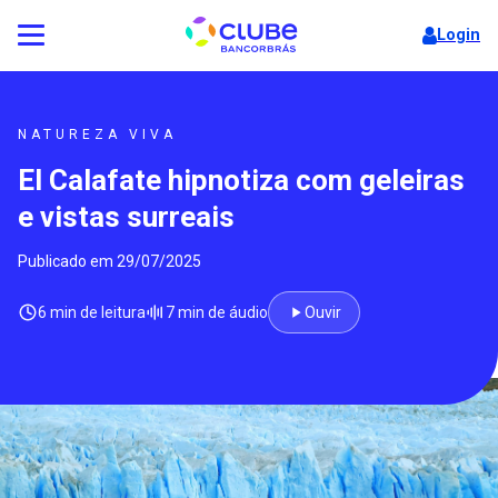
Login
NATUREZA VIVA
El Calafate hipnotiza com geleiras
e vistas surreais
Publicado em 29/07/2025
6 min de leitura
7 min de áudio
Ouvir