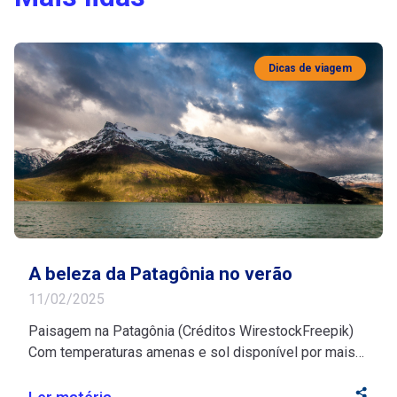
Dicas de viagem
A beleza da Patagônia no verão
11/02/2025
Paisagem na Patagônia (Créditos WirestockFreepik)
Com temperaturas amenas e sol disponível por mais
horas, a região é riquíssima em atividades ao ar livre e
lagoas cristalinas A Patagônia fica na região