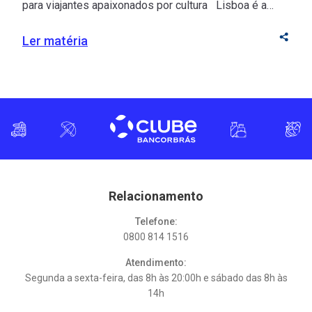
para viajantes apaixonados por cultura Lisboa é a
junção perfeita entre cor, história e beleza! Suas ruas
extensas, repletas de prédios históricos, conectam
Ler matéria
residências, restaurantes, lojas e pontos turísticos em
um só destino. Para os brasileiros, a capital de
Portugal é convidativa devido à facilidade […]
Relacionamento
Telefone:
0800 814 1516
Atendimento:
Segunda a sexta-feira, das 8h às 20:00h e sábado das 8h às
14h