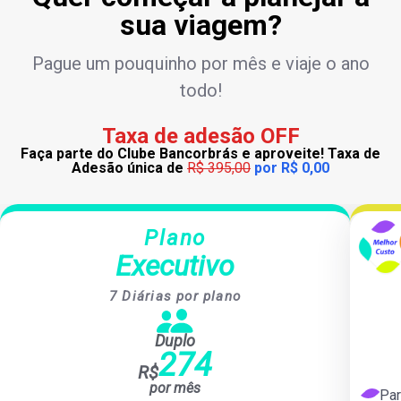
sua viagem?
Pague um pouquinho por mês e viaje o ano
todo!
Taxa de adesão OFF
Faça parte do Clube Bancorbrás e aproveite! Taxa de
Adesão única de
R$ 395,00
por R$ 0,00
Plano
Plano
Executivo
Executivo
7 Diárias por plano
Duplo
Mais de 80.000 hotéis conveniados no Brasil e no exterior
Ma
Duplo
Café da manhã incluso em hotéis nacionais
274
Desconto em passagens aéreas e locação de carros
R$
Quartos de categoria Superior exclusivos
por mês
Atendimento prioritário especializado para clientes do Plano
Aten
Par