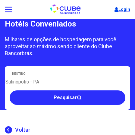
Login
Hotéis Conveniados
Milhares de opções de hospedagem para você
aproveitar ao máximo sendo cliente do Clube
Bancorbrás.
DESTINO
Pesquisar
Voltar