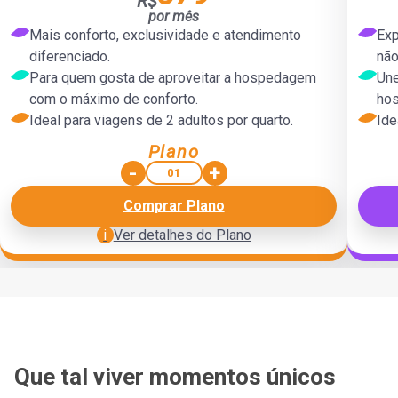
R$
Quartos de categoria Superior exclusivos
por mês
Atendimento prioritário especializado para clientes do Plano
Aten
Mais conforto, exclusividade e atendimento
Exp
Superior
diferenciado.
não
Descontos ampliados na compra de pacotes de passagens
Des
Para quem gosta de aproveitar a hospedagem
Une
aéreas + hospedagem
Possibilidade de adquirir mais 5 diárias adicionais
com o máximo de conforto.
ho
Pagamento recorrente facilitado, sem comprometer o limite do
Pagame
Ideal para viagens de 2 adultos por quarto.
Ide
cartão de crédito
Conversão das diárias em produtos de turismo, seguros e
Co
Plano
consórcio
-
+
12 meses para utilização das diárias, com possibilidade de
12 
prorrogação
Comprar Plano
Suporte ao cliente hospedado
i
Ver detalhes do Plano
Voltar
i
Que tal viver momentos únicos